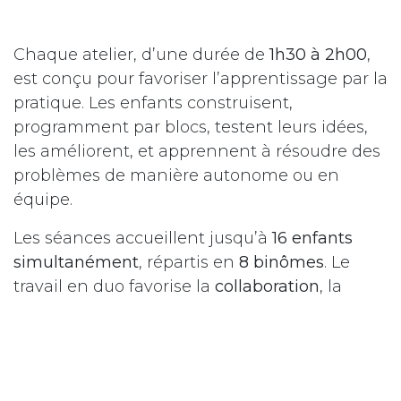
Chaque atelier, d’une durée de
1h30 à 2h00
,
est conçu pour favoriser l’apprentissage par la
pratique. Les enfants construisent,
programment par blocs, testent leurs idées,
les améliorent, et apprennent à résoudre des
problèmes de manière autonome ou en
équipe.
Les séances accueillent jusqu’à
16 enfants
simultanément
, répartis en
8 binômes
. Le
travail en duo favorise la
collaboration
, la
communication
et le
développement de
l’esprit critique
.
Ces ateliers sont bien plus qu’un simple jeu :
ils permettent aux enfants de découvrir les